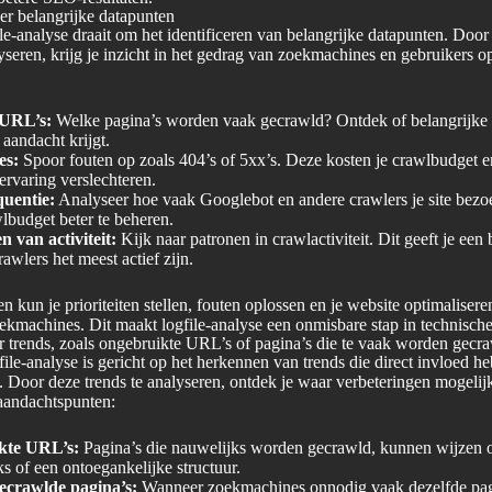
eer belangrijke datapunten
ile-analyse draait om het identificeren van belangrijke datapunten. Door 
seren, krijg je inzicht in het gedrag van zoekmachines en gebruikers op
 URL’s:
Welke pagina’s worden vaak gecrawld? Ontdek of belangrijke 
aandacht krijgt.
es:
Spoor fouten op zoals 404’s of 5xx’s. Deze kosten je crawlbudget 
ervaring verslechteren.
uentie:
Analyseer hoe vaak Googlebot en andere crawlers je site bezoe
lbudget beter te beheren.
n van activiteit:
Kijk naar patronen in crawlactiviteit. Dit geeft je een
awlers het meest actief zijn.
n kun je prioriteiten stellen, fouten oplossen en je website optimaliser
oekmachines. Dit maakt logfile-analyse een onmisbare stap in technisc
r trends, zoals ongebruikte URL’s of pagina’s die te vaak worden gecr
file-analyse is gericht op het herkennen van trends die direct invloed h
. Door deze trends te analyseren, ontdek je waar verbeteringen mogelijk 
 aandachtspunten:
kte URL’s:
Pagina’s die nauwelijks worden gecrawld, kunnen wijzen 
ks of een ontoegankelijke structuur.
ecrawlde pagina’s:
Wanneer zoekmachines onnodig vaak dezelfde pag