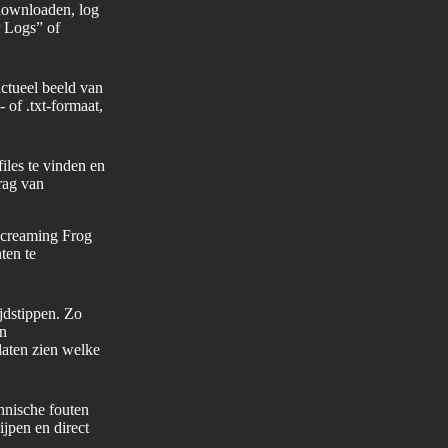
downloaden, log
r Logs” of
actueel beeld van
 of .txt-formaat,
iles te vinden en
rag van
 Screaming Frog
ten te
jdstippen. Zo
en
 laten zien welke
chnische fouten
jpen en direct