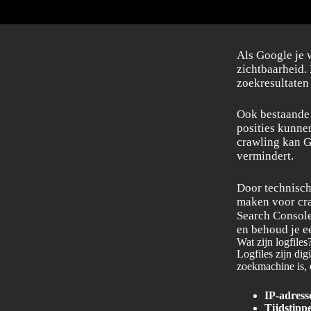
Als Google je w
zichtbaarheid.
zoekresultaten 
Ook bestaande 
posities kunnen
crawling kan G
vermindert.
Door technisch
maken voor cra
Search Console 
en behoud je e
Wat zijn logfiles
Logfiles zijn dig
zoekmachine is, 
IP-adress
Tijdstipp