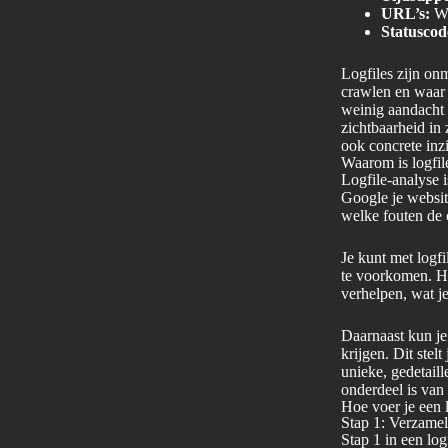
URL’s:
We
Statuscod
Logfiles zijn on
crawlen en waar 
weinig aandacht 
zichtbaarheid in
ook concrete inzi
Waarom is logfil
Logfile-analyse 
Google je websit
welke fouten de 
Je kunt met logf
te voorkomen. He
verhelpen, wat j
Daarnaast kun je
krijgen. Dit stel
unieke, gedetail
onderdeel is van
Hoe voer je een l
Stap 1: Verzamel 
Stap 1 in een log