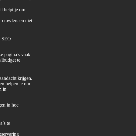
t helpt je om
 crawlers en niet
he SEO
ke pagina’s vaak
wlbudget te
 aandacht krijgen.
ten helpen je om
n in
gen in hoe
’s te
kservaring