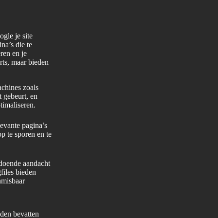
gle je site
na’s die te
ren en je
rts, maar bieden
achines zoals
t gebeurt, en
timaliseren.
levante pagina’s
p te sporen en te
oldoende aandacht
gfiles bieden
nmisbaar
nden bevatten