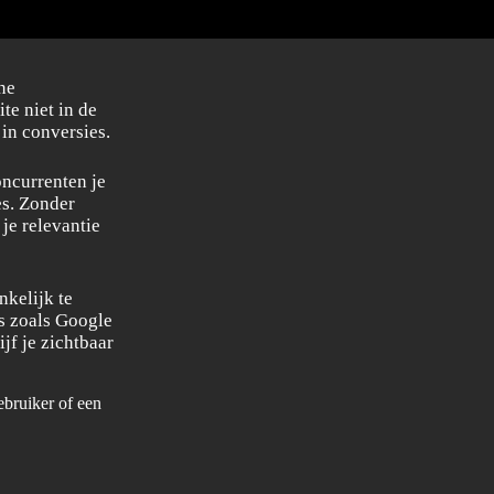
ne
te niet in de
 in conversies.
oncurrenten je
es. Zonder
je relevantie
nkelijk te
s zoals Google
jf je zichtbaar
ebruiker of een