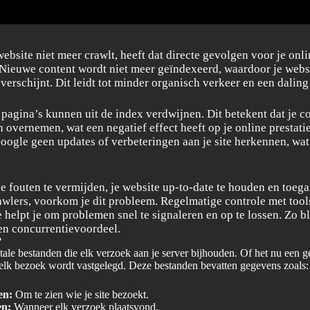
ebsite niet meer crawlt, heeft dat directe gevolgen voor je onli
 Nieuwe content wordt niet meer geïndexeerd, waardoor je websi
verschijnt. Dit leidt tot minder organisch verkeer en een daling
pagina’s kunnen uit de index verdwijnen. Dit betekent dat je c
 overnemen, wat een negatief effect heeft op je online prestati
oogle geen updates of verbeteringen aan je site herkennen, wat 
e fouten te vermijden, je website up-to-date te houden en toega
wlers, voorkom je dit probleem. Regelmatige controle met tool
helpt je om problemen snel te signaleren en op te lossen. Zo bli
en concurrentievoordeel.
?
itale bestanden die elk verzoek aan je server bijhouden. Of het nu een g
elk bezoek wordt vastgelegd. Deze bestanden bevatten gegevens zoals:
en:
Om te zien wie je site bezoekt.
en:
Wanneer elk verzoek plaatsvond.