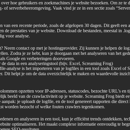
 over hoe gebruikers en zoekmachines je website bezoeken. Om ze te 
ng- of serverbeheeromgeving. Vaak vind je ze in een sectie zoals “Serve
n van een recente periode, zoals de afgelopen 30 dagen. Dit geeft een 
n de prestaties van je website. Download de bestanden, meestal in .log-
lig voor analyse.
t? Neem contact op met je hostingprovider. Zij kunnen je helpen de logf
tellen. Zodra je ze hebt, kun je doorgaan met het analyseren van het ged
als Google en verbeteringen doorvoeren.
 de data in een analyseringstool (bijv. Excel, Screaming Frog)
file-analyse is het importeren van je logfiles in een tool zoals Excel of
. Dit helpt je om de data overzichtelijk te maken en waardevolle inzich
kolommen opzetten voor IP-adressen, statuscodes, bezochte URL’s en ti
elijk beeld van de crawlactiviteit op je website. Screaming Frog biedt e
aanpak: je uploadt de logfile, en de tool genereert rapporten die direct
kst worden bezocht of welke fouten crawlers tegenkomen.
rdenen en analyseren in een tool, kun je efficiënt trends ontdekken, te
ebsite optimaliseren. Het maakt complexe informatie eenvoudig te begri
betere SEO-resultaten.