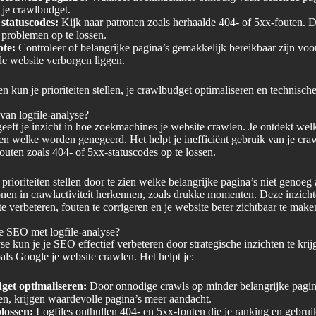
t je crawlbudget.
 statuscodes:
Kijk naar patronen zoals herhaalde 404- of 5xx-fouten. Di
e problemen op te lossen.
te:
Controleer of belangrijke pagina’s gemakkelijk bereikbaar zijn voor
 de website verborgen liggen.
n kun je prioriteiten stellen, je crawlbudget optimaliseren en technisc
 van logfile-analyse?
geeft je inzicht in hoe zoekmachines je website crawlen. Je ontdekt wel
n welke worden genegeerd. Het helpt je inefficiënt gebruik van je cra
fouten zoals 404- of 5xx-statuscodes op te lossen.
prioriteiten stellen door te zien welke belangrijke pagina’s niet genoeg
ronen in crawlactiviteit herkennen, zoals drukke momenten. Deze inzich
 verbeteren, fouten te corrigeren en je website beter zichtbaar te make
je SEO met logfile-analyse?
se kun je je SEO effectief verbeteren door strategische inzichten te krij
ls Google je website crawlen. Het helpt je:
et optimaliseren:
Door onnodige crawls op minder belangrijke pagina
n, krijgen waardevolle pagina’s meer aandacht.
lossen:
Logfiles onthullen 404- en 5xx-fouten die je ranking en gebrui