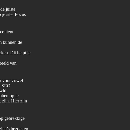
de juiste
 je site. Focus
content
en kunnen de
ken. Dit helpt je
 beeld van
en voor zowel
he SEO.
awld
ebben op je
zijn. Hier zijn
op gebrekkige
ina’s bezoeken,