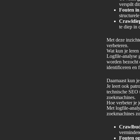
verspilt di
Fouten in
structurel
Crawldiep
te diep in
Met deze inzichte
verbeteren.
Wat kun je leren
Logfile-analyse 
worden bezocht e
identificeren en 
Daarnaast kun je 
Je leert ook pat
technische SEO te
zoekmachines.
Hoe verbeter je 
Met logfile-analy
zoekmachines zoa
Crawlbudg
vermindere
Fouten op