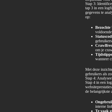
Stap 3: Identific
tap 3 in een logf
gegevens te analy
op:
Bezochte
voldoende 
Statuscod
gebruikers
Crawlfreq
om je craw
Tijdstippe
wanneer cr
Met deze inzichte
gebruikers als z
Stap 4: Analysee
Stap 4 in een log
websiteprestaties
de belangrijkste
Ongebrui
interne lin
Te vaak g