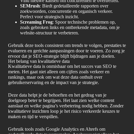
Vind nieuwe kansen om concurrenten te overtreffen.
SEMrush
: Biedt gedetailleerde rapporten over
zoekwoorden, concurrentie en organisch verkeer.
Perfect voor strategisch inzicht.
Screaming Frog
: Spoor technische problemen op,
zoals gebroken links en ontbrekende metadata, om je
website-structuur te verbeteren.
Gebruik deze tools consistent om trends te volgen, prestaties te
evalueren en gerichte aanpassingen door te voeren. Zo zorg je
ervoor dat je SEO-strategie blijft bijdragen aan je doelen.
Het belang van kwalitatieve data
Kwalitatieve data is onmisbaar om het succes van SEO te
meten. Het gaat niet alleen om cijfers zoals verkeer en
rankings, maar ook om wat deze data onthult over
gebruikerservaring en de impact van je strategie.
Deze data helpt je de behoeften en het gedrag van je
doelgroep beter te begrijpen. Het laat zien welke content
aanslaat en welke pagina’s verbetering nodig hebben. Zonder
kwalitatieve inzichten loop je het risico verkeerde keuzes te
maken en tijd te verspillen.
Gebruik tools zoals Google Analytics en Ahrefs om