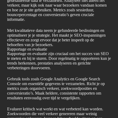
gedetailleerde data te verzamelen. Analyseer niet alleen het
verkeer, maar kijk ook naar waar bezoekers vandaan komen
en hoe ze je site gebruiken. Metrics zoals sessieduur,
bouncepercentage en conversieratio’s geven cruciale
informatie.
Met kwalitatieve data neem je gefundeerde beslissingen en
optimaliseer je je strategie. Het maakt je SEO-inspanningen
effectiever en zorgt ervoor dat je beter inspeelt op de
behoeften van je bezoekers.
Rapportage en evaluatie
Rapportage en evaluatie zijn cruciaal om het succes van SEO
te meten en bij te sturen. Door regelmatig te rapporteren kun je
trends herkennen, prestaties analyseren en gerichte
verbeteringen doorvoeren.
Gebruik tools zoals Google Analytics en Google Search
Console om essentiële gegevens te verzamelen. Richt je op
metrics zoals organisch verkeer, zoekwoordposities en
conversieratio’s. Maak heldere, consistente rapporten om
resultaten eenvoudig over tijd te vergelijken.
Evalueer kritisch wat werkt en wat verbeterd kan worden.
Zoekwoorden die veel verkeer genereren maar weinig