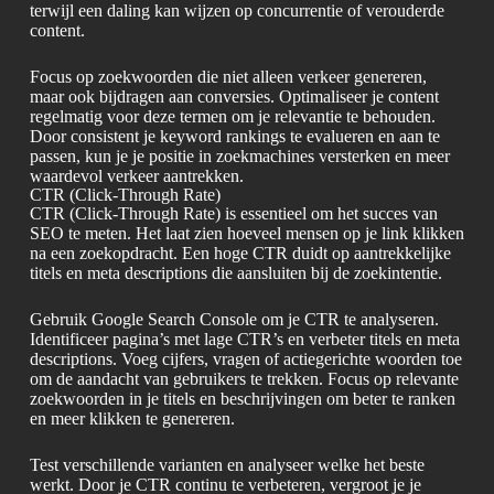
terwijl een daling kan wijzen op concurrentie of verouderde
content.
Focus op zoekwoorden die niet alleen verkeer genereren,
maar ook bijdragen aan conversies. Optimaliseer je content
regelmatig voor deze termen om je relevantie te behouden.
Door consistent je keyword rankings te evalueren en aan te
passen, kun je je positie in zoekmachines versterken en meer
waardevol verkeer aantrekken.
CTR (Click-Through Rate)
CTR (Click-Through Rate) is essentieel om het succes van
SEO te meten. Het laat zien hoeveel mensen op je link klikken
na een zoekopdracht. Een hoge CTR duidt op aantrekkelijke
titels en meta descriptions die aansluiten bij de zoekintentie.
Gebruik Google Search Console om je CTR te analyseren.
Identificeer pagina’s met lage CTR’s en verbeter titels en meta
descriptions. Voeg cijfers, vragen of actiegerichte woorden toe
om de aandacht van gebruikers te trekken. Focus op relevante
zoekwoorden in je titels en beschrijvingen om beter te ranken
en meer klikken te genereren.
Test verschillende varianten en analyseer welke het beste
werkt. Door je CTR continu te verbeteren, vergroot je je